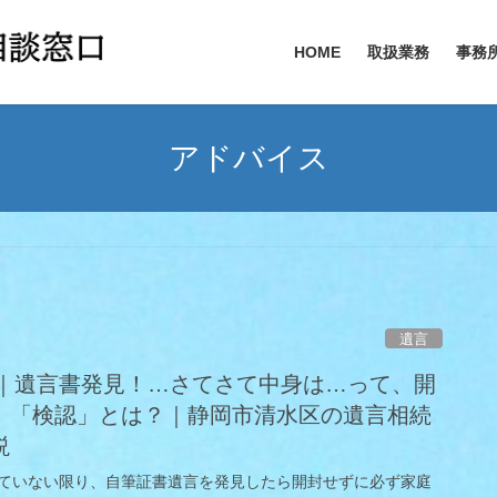
HOME
取扱業務
事務
アドバイス
遺言
書」｜遺言書発見！…さてさて中身は…って、開
！「検認」とは？｜静岡市清水区の遺言相続
説
ていない限り、自筆証書遺言を発見したら開封せずに必ず家庭