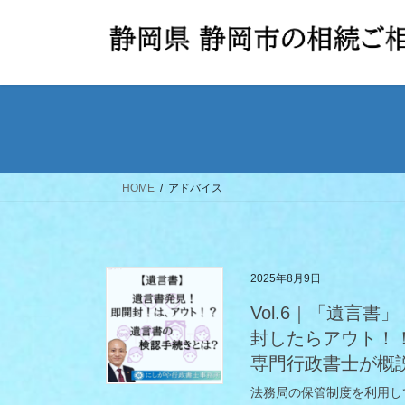
コ
ナ
ン
ビ
テ
ゲ
ン
ー
ツ
シ
へ
ョ
ス
ン
キ
に
ッ
移
HOME
アドバイス
プ
動
2025年8月9日
Vol.6｜「遺言
封したらアウト！
専門行政書士が概
法務局の保管制度を利用し