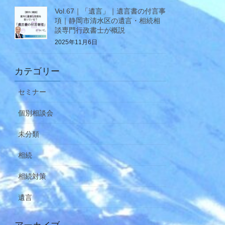
Vol.67｜「遺言」｜遺言書の付言事
項｜静岡市清水区の遺言・相続相
談専門行政書士が概説
2025年11月6日
カテゴリー
セミナー
個別相談会
未分類
相続
相続対策
遺言