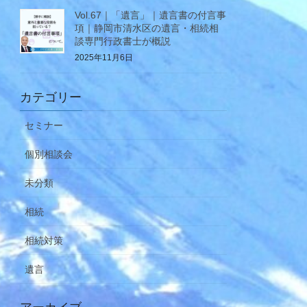
Vol.67｜「遺言」｜遺言書の付言事
項｜静岡市清水区の遺言・相続相
談専門行政書士が概説
2025年11月6日
カテゴリー
セミナー
個別相談会
未分類
相続
相続対策
遺言