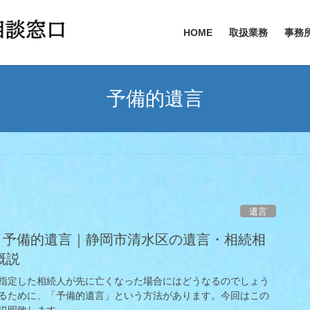
HOME
取扱業務
事務
予備的遺言
遺言
続」｜予備的遺言｜静岡市清水区の遺言・相続相
概説
指定した相続人が先に亡くなった場合にはどうなるのでしょう
るために、「予備的遺言」という方法があります。今回はこの
説明致します。