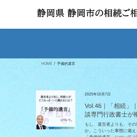
コ
ナ
ン
ビ
テ
ゲ
ン
ー
ツ
シ
へ
ョ
ス
ン
キ
に
ッ
移
HOME
予備的遺言
プ
動
2025年10月7日
Vol.46｜「相
談専門行政書士が
もし、遺言者よりも、その
か。こういった事態に備え
「予備的遺言」についてご